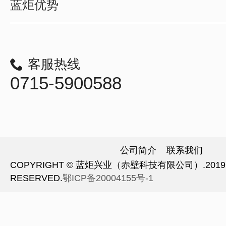
蓝炬优势
客服热线
0715-5900588
公司简介
联系我们
COPYRIGHT © 蓝炬兴业（赤壁科技有限公司）.2019 A
RESERVED.
鄂ICP备20004155号-1